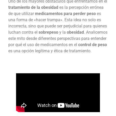
Uno de los mayores obstáculos que enfrentamos en el
tratamiento de la obesidad
es la percepción errónea
de que utilizar
medicamentos para perder peso
es
una forma de «hacer trampa». Esta idea no solo es
incorrecta, sino que puede ser perjudicial para quienes
luchan contra el
sobrepeso
y la
obesidad
. Analicemos
este mito desde diferentes perspectivas para entender
por qué el uso de medicamentos en el
control de peso
es una opción legítima y ética de tratamiento.